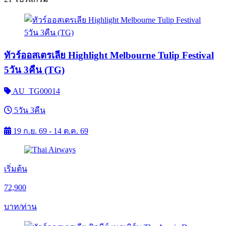
ทัวร์ออสเตรเลีย Highlight Melbourne Tulip Festival
5วัน 3คืน (TG)
AU_TG00014
5วัน 3คืน
19 ก.ย. 69 - 14 ต.ค. 69
เริ่มต้น
72,900
บาท/ท่าน