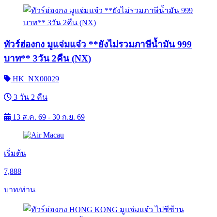
ทัวร์ฮ่องกง มูแจ่มแจ๋ว **ยังไม่รวมภาษีน้ำมัน 999
บาท** 3วัน 2คืน (NX)
HK_NX00029
3 วัน 2 คืน
13 ส.ค. 69 - 30 ก.ย. 69
เริ่มต้น
7,888
บาท/ท่าน