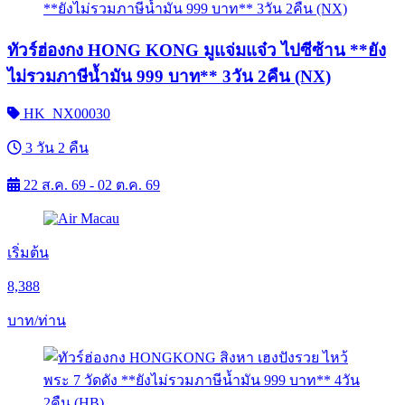
ทัวร์ฮ่องกง HONG KONG มูแจ่มแจ๋ว ไปซีซ้าน **ยัง
ไม่รวมภาษีน้ำมัน 999 บาท** 3วัน 2คืน (NX)
HK_NX00030
3 วัน 2 คืน
22 ส.ค. 69 - 02 ต.ค. 69
เริ่มต้น
8,388
บาท/ท่าน