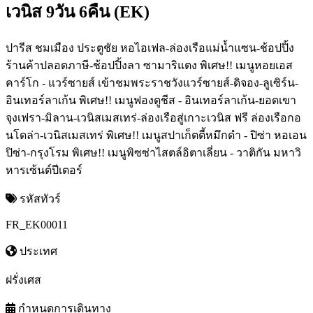
เวนิส 9วัน 6คืน (EK)
ปารีส ชมเมือง ประตูชัย หอไอเฟล-ล่องเรือแม่น้ำแซน-ช้อปปิ้ง
ร้านค้าปลอดภาษี-ช้อปปิ้งลา ซามาริแตง พิเศษ!! เมนูหอยเอส
คาร์โก - แวร์ซายส์ เข้าชมพระราชวังแวร์ซายส์-ดิจอง-ลูเซิร์น-
อินเทอร์ลาเก้น พิเศษ!! เมนูฟองดูชีส - อินเทอร์ลาเก้น-ยอดเขา
จุงเฟรา-มิลาน-เวนิสเมสเทร่-ล่องเรือสู่เกาะเวนิส ฟรี ล่องเรือกอ
นโดล่า-เวนิสเมสเทร่ พิเศษ!! เมนูสปาเก็ตตี้หมึกดำ - ปิซ่า หอเอน
ปิซ่า-กรุงโรม พิเศษ!! เมนูพิซซ่าไสตล์อิตาเลี่ยน - วาติกัน มหาวิ
หารเซ้นต์ปีเตอร์
รหัสทัวร์
FR_EK00011
ประเทศ
ฝรั่งเศส
กำหนดการเดินทาง